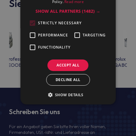
Siehe auch
Policy.
Read more
SHOW ALL PARTNERS
(1482) →
STRICTLY NECESSARY
PERFORMANCE
TARGETING
FUNCTIONALITY
lux Professional
Electrolux Professional
Electrolux Prof
ABOEOOBO
DQABOEOSBO
BQABOEO
ACCEPT ALL
DECLINE ALL
SHOW DETAILS
Schreiben Sie uns
Für ein Angebot geben Sie bitte Ihren voller Namen,
Firmendaten, USt.-IdNr. und Lieferadresse an