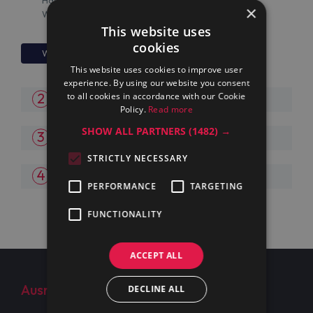
Handelskauf
×
Wiederverkäufer
This website uses
cookies
Weiter
This website uses cookies to improve user
experience. By using our website you consent
Firma und Rechnungsadresse
to all cookies in accordance with our Cookie
Policy.
Read more
SHOW ALL PARTNERS
(1482) →
Kontakt
STRICTLY NECESSARY
Passwort
PERFORMANCE
TARGETING
FUNCTIONALITY
ACCEPT ALL
Ausrüstung
Über uns
DECLINE ALL