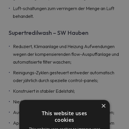
Luft-schaltungen zum verringern der Menge an Luft
behandelt.
Supertredilwash – SW Hauben
Reduziert, Klimaanlage und Heizung Aufwendungen
wegen der kompensierenden flow-Auspuffanlage und
automatisierte filter waschen;
Reinigungs-Zyklen gesteuert entweder automatisch
oder jährlich durch spezielle control-panels;
Konstruiert in stabiler Edelstahl;
Niedriger Geräuschpegel;
×
Ausgestattet mit filter-packs und Leuchtstoffröhren;
This website uses
cookies
App-der Teil, der Kontakt mit den Einlass-Luftstrom
This website uses cookies to improve user