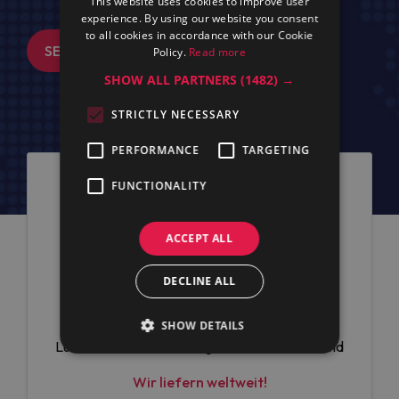
This website uses cookies to improve user
experience. By using our website you consent
to all cookies in accordance with our Cookie
SENDEN
Policy.
Read more
SHOW ALL PARTNERS
(1482) →
STRICTLY NECESSARY
PERFORMANCE
TARGETING
FUNCTIONALITY
ACCEPT ALL
DECLINE ALL
MARAN Projekt GmbH
SHOW DETAILS
Luebecker Str.1, Hamburg, 22087, Deutschland
Wir liefern weltweit!