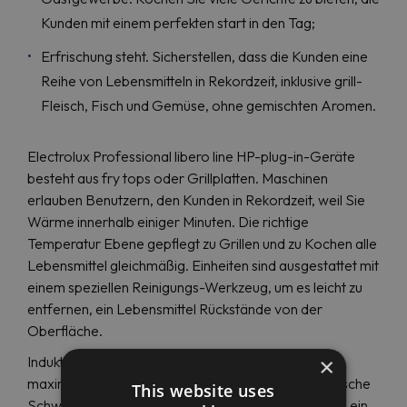
Kunden mit einem perfekten start in den Tag;
Erfrischung steht. Sicherstellen, dass die Kunden eine
Reihe von Lebensmitteln in Rekordzeit, inklusive grill-
Fleisch, Fisch und Gemüse, ohne gemischten Aromen.
Electrolux Professional libero line HP-plug-in-Geräte
besteht aus fry tops oder Grillplatten. Maschinen
erlauben Benutzern, den Kunden in Rekordzeit, weil Sie
Wärme innerhalb einiger Minuten. Die richtige
Temperatur Ebene gepflegt zu Grillen und zu Kochen alle
Lebensmittel gleichmäßig. Einheiten sind ausgestattet mit
einem speziellen Reinigungs-Werkzeug, um es leicht zu
entfernen, ein Lebensmittel Rückstände von der
Oberfläche.
×
Induktions-woks sind von Electrolux Professional zu
maximieren die Energieeffizienz durch die automatische
This website uses
Schwenk-Erkennung, die überträgt nur Strom, wenn ein