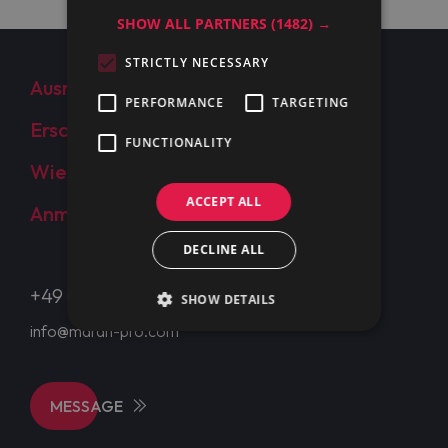
SHOW ALL PARTNERS
(1482) →
STRICTLY NECESSARY
Ausrüstung
Über uns
PERFORMANCE
TARGETING
Ersatzteile (EN)
Kunden
FUNCTIONALITY
Wiederverkäufer
Projekte
ACCEPT ALL
Anmelden
Kontakt
DECLINE ALL
+49 (0) 40 22 94 19 20
SHOW DETAILS
info@maran-pro.com
MESSAGE