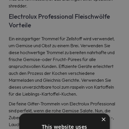
shredder.
Electrolux Professional Fleischwölfe
Vorteile
Ein einzigartiger Trommel für Zellstoff wird verwendet,
um Gemüse und Obst zu einem Brei. Verwenden Sie
diese hochwertige Trommel zu bereiten nahrhafte und
frische Gemüse-oder Frucht-Pürees für alle
anspruchsvollen Kunden. Effiziente Geräte erleichtert
auch den Prozess der Kochen verschiedene
Marmeladen und Gleichnis Gerichte. Verwenden Sie
dieses unverzichtbare tool zum raspeln von Kartoffeln
für die Lieblings-Kartoffel-Kuchen.
Die feine Gitter-Trommeln von Electrolux Professional
sind perfekt, wenn die rohe Gemüse Salate. Nun, die
×
Zubereitung von Meerrettich, rote Beete -, Karotten -,
Lauch -, Apfel-und andere Salate weniger Zeit in
This website uses