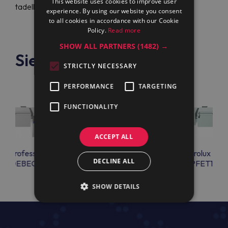
This website uses cookies to improve user
tadellosen Service.
experience. By using our website you consent
to all cookies in accordance with our Cookie
Policy.
Read more
SHOW ALL PARTNERS
(1482) →
Siehe auch
STRICTLY NECESSARY
PERFORMANCE
TARGETING
FUNCTIONALITY
ACCEPT ALL
lux Professional
Electrolux Professional
Electrolux Prof
DECLINE ALL
ET10EBEO
PFET09EUEO
PFET10E
SHOW DETAILS