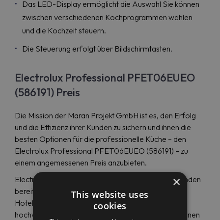
Das LED-Display ermöglicht die Auswahl Sie können
zwischen verschiedenen Kochprogrammen wählen
und die Kochzeit steuern.
Die Steuerung erfolgt über Bildschirmtasten.
Electrolux Professional PFET06EUEO
(586191) Preis
Die Mission der Maran Projekt GmbH ist es, den Erfolg
und die Effizienz ihrer Kunden zu sichern und ihnen die
besten Optionen für die professionelle Küche – den
Electrolux Professional PFET06EUEO (586191) – zu
einem angemessenen Preis anzubieten.
×
Electrolux Professional hat das Vertrauen vieler Kunden
bereits bestätigt und erfüllt die Anforderungen von
This website uses
Hotelkomplexen und Gastronomiebetrieben an
cookies
hochwertige und funktionale Küchengeräte sowie einen