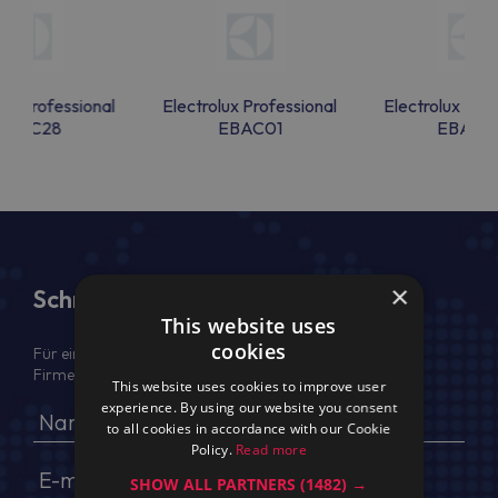
lux Professional
Electrolux Professional
Electrolux Prof
EBAC28
EBAC01
EBAC0
×
Schreiben Sie uns
This website uses
cookies
Für ein Angebot geben Sie bitte Ihren voller Namen,
Firmendaten, USt.-IdNr. und Lieferadresse an
This website uses cookies to improve user
experience. By using our website you consent
to all cookies in accordance with our Cookie
Policy.
Read more
SHOW ALL PARTNERS
(1482) →