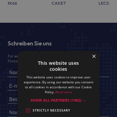
VSCRK66
CAKET
LECSMA
Schreiben Sie uns
×
Für ein Angebot geben Sie bitte Ihren voller Namen,
Firmendaten, USt.-IdNr. und Lieferadresse an
This website uses
cookies
This website uses cookies to improve user
experience. By using our website you consent
to all cookies in accordance with our Cookie
Policy.
Read more
SHOW ALL PARTNERS
(1482) →
STRICTLY NECESSARY