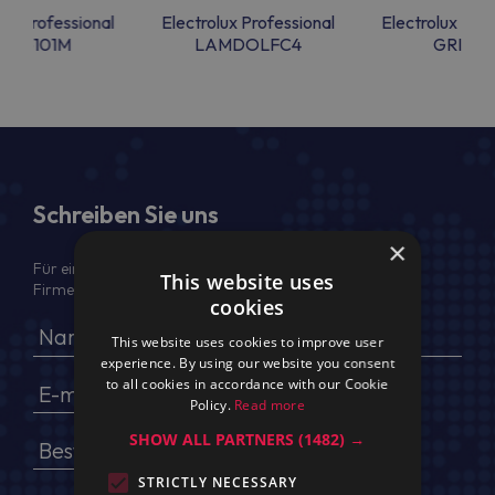
lux Professional
Electrolux Professional
Electrolux Prof
IRF6101M
LAMDOLFC4
GRI2FC
Schreiben Sie uns
×
Für ein Angebot geben Sie bitte Ihren voller Namen,
This website uses
Firmendaten, USt.-IdNr. und Lieferadresse an
cookies
This website uses cookies to improve user
experience. By using our website you consent
to all cookies in accordance with our Cookie
Policy.
Read more
SHOW ALL PARTNERS
(1482) →
STRICTLY NECESSARY