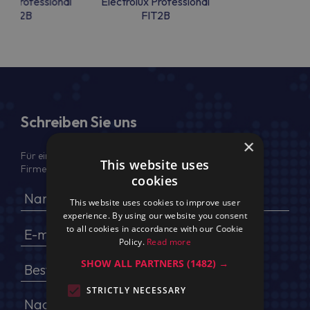
lux Professional
Electrolux Professional
FIT2B
FIT2B
Schreiben Sie uns
×
Für ein Angebot geben Sie bitte Ihren voller Namen,
This website uses
Firmendaten, USt.-IdNr. und Lieferadresse an
cookies
This website uses cookies to improve user
experience. By using our website you consent
to all cookies in accordance with our Cookie
Policy.
Read more
SHOW ALL PARTNERS
(1482) →
STRICTLY NECESSARY