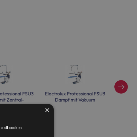
rofessional FSU3
Electrolux Professional FSU3
Electrolu
it Zentral-
Dampf mit Vakuum
Damp
anschluss
×
o all cookies