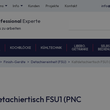
uns
Info
Kunden
Projekte
Kontakt
info
ofessional
Experte
s zu arbeiten
LIBERO,
SELBS
KOCHBLÖCKE
KÜHLTECHNIK
GETRÄNKE
BEDIEN
L
Finish-Geräte
Detachiereinheit (FSU)
Kaltdetachiertisch FSU1
etachiertisch FSU1 (PNC