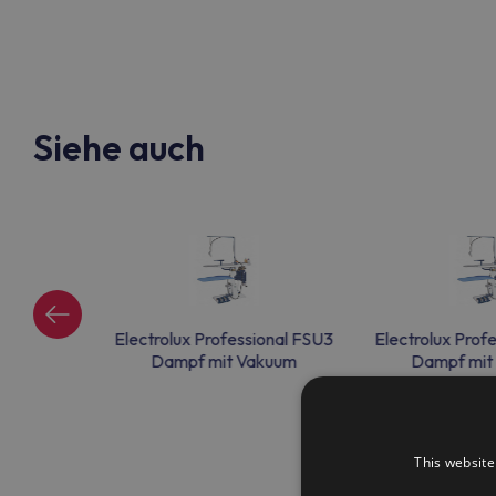
Siehe auch
ional FSU3
Electrolux Professional FSU3
Electrolux Prof
akuum
Dampf mit Vakuum
Dampf mit
This website