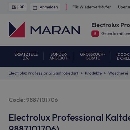
Anmelden
Für Wiederverkäufer
Über 
EN
|
DE
Electrolux Pr
Gründe mit un
5
ERSATZTEILE
SONDER-
GROSSKOCH-
COOK
(EN)
ANGEBOT!
GERÄTE
& CHIL
Electrolux Professional Gastrobedarf
Produkte
Wascherei
Code: 9887101706
Electrolux Professional Kaltd
9887101706)