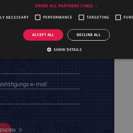
SHOW ALL PARTNERS
(1482) →
TLY NECESSARY
PERFORMANCE
TARGETING
FUN
ACCEPT ALL
DECLINE ALL
SHOW DETAILS
ten, USt.-IdNr. und Lieferadresse an
SENDEN