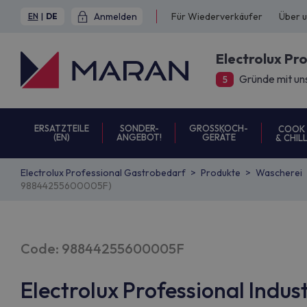
Anmelden
Für Wiederverkäufer
Über 
EN
|
DE
Electrolux Pr
Gründe mit un
5
ERSATZTEILE
SONDER-
GROSSKOCH-
COOK
(EN)
ANGEBOT!
GERÄTE
& CHIL
Electrolux Professional Gastrobedarf
Produkte
Wascherei
98844255600005F)
Code: 98844255600005F
Electrolux Professional Indus