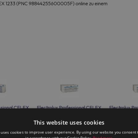
FLEX 1233 (PNC 98844255600005F) online zu einem
essional CFLEX
Electrolux Professional CFLEX
Electrolux Pr
3
930
This website uses cookies
 uses cookies to improve user experience. By using our website you consent t
in accordance with our Cookie Policy.
Read more