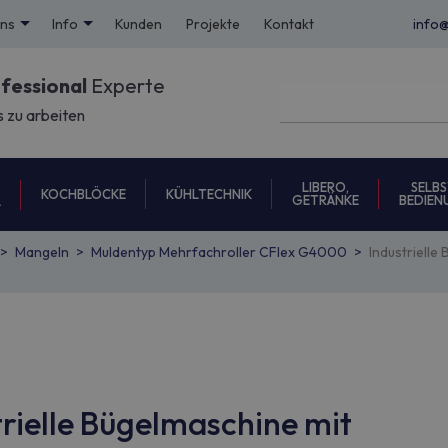
uns
Info
Kunden
Projekte
Kontakt
info
ofessional
Experte
s zu arbeiten
LIBERO,
SELBS
KOCHBLÖCKE
KÜHLTECHNIK
GETRÄNKE
BEDIEN
L
Mangeln
Muldentyp Mehrfachroller CFlex G4000
Industriell
trielle Bügelmaschine mit