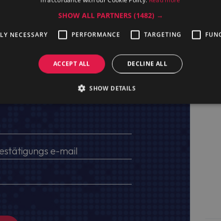
SHOW ALL PARTNERS
(1482) →
TLY NECESSARY
PERFORMANCE
TARGETING
FUN
ACCEPT ALL
DECLINE ALL
SHOW DETAILS
ten, USt.-IdNr. und Lieferadresse an