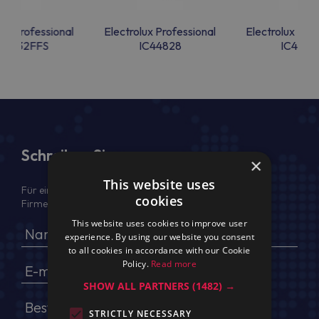
lux Professional
Electrolux Professional
Electrolux Prof
44832FFS
IC44828
IC4482
Schreiben Sie uns
×
This website uses
Für ein Angebot geben Sie bitte Ihren voller Namen,
cookies
Firmendaten, USt.-IdNr. und Lieferadresse an
This website uses cookies to improve user
experience. By using our website you consent
to all cookies in accordance with our Cookie
Policy.
Read more
SHOW ALL PARTNERS
(1482) →
STRICTLY NECESSARY