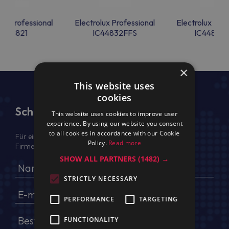
lux Professional
Electrolux Professional
Electrolux Prof
IC44821
IC44832FFS
IC44832
×
This website uses
cookies
Schreiben Sie uns
This website uses cookies to improve user
experience. By using our website you consent
to all cookies in accordance with our Cookie
Für ein Angebot geben Sie bitte Ihren voller Namen,
Policy.
Read more
Firmendaten, USt.-IdNr. und Lieferadresse an
SHOW ALL PARTNERS
(1482) →
STRICTLY NECESSARY
PERFORMANCE
TARGETING
FUNCTIONALITY