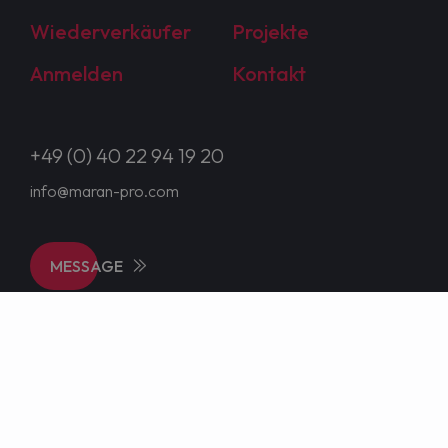
Wiederverkäufer
Projekte
Anmelden
Kontakt
+49 (0) 40 22 94 19 20
info@maran-pro.com
MESSAGE
© 2006-2026, MARAN Projekt GmbH
Diese Seite ist eine "Business to Business" B2B-Plattform für
Geschäftskunden, für Firmen, Gewerbetreibende, Vereine,
Handwerksbetriebe, Behörden oder selbstständige
Freiberufler im Sinne des § 14 BGB.