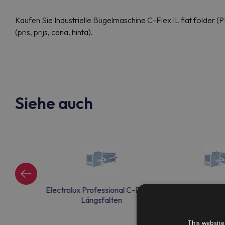
Kaufen Sie Industrielle Bügelmaschine C-Flex IL flat folder
(pris, prijs, cena, hinta).
Siehe auch
al C-Flex IL
Electrolux Professional C-Flex IL
Electrolux Profess
en
Längsfalten
Längsf
This website