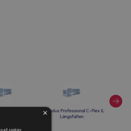
fessional C-Flex IL
Electrolux Professional C-Flex IL
Electrolux 
×
sfalten
Längsfalten
L
o all cookies