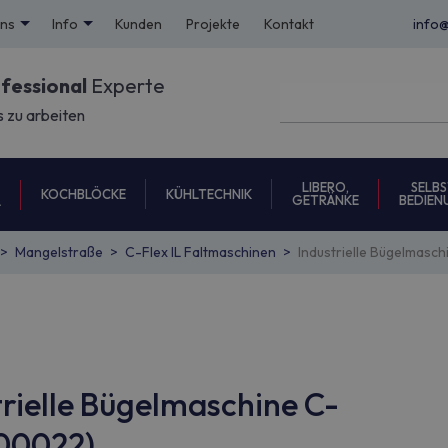
uns
Info
Kunden
Projekte
Kontakt
info
ofessional
Experte
s zu arbeiten
LIBERO,
SELBS
KOCHBLÖCKE
KÜHLTECHNIK
GETRÄNKE
BEDIEN
L
Mangelstraße
C-Flex IL Faltmaschinen
Industrielle Bügelmasch
trielle Bügelmaschine C-
900022)