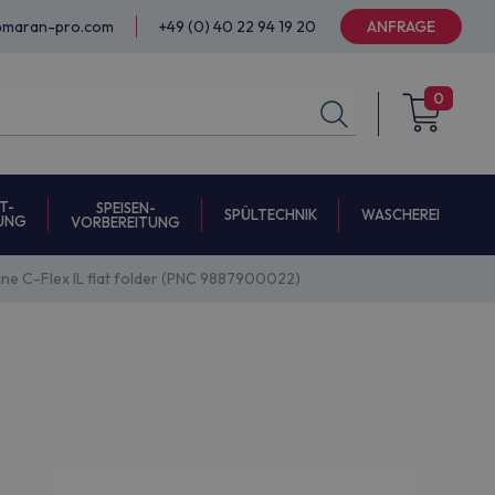
@maran-pro.com
+49 (0) 40 22 94 19 20
ANFRAGE
0
T-
SPEISEN-
SPÜLTECHNIK
WASCHEREI
UNG
VORBEREITUNG
ine C-Flex IL flat folder (PNC 9887900022)