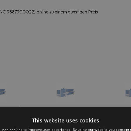
 (PNC 9887900022) online zu einem günstigen Preis
ional C-Flex IL
Electrolux Professional C-Flex IL
Electrolux Pro
alten
Längsfalten
Läng
This website uses cookies
 uses cookies to improve user experience. By using our website you consent t