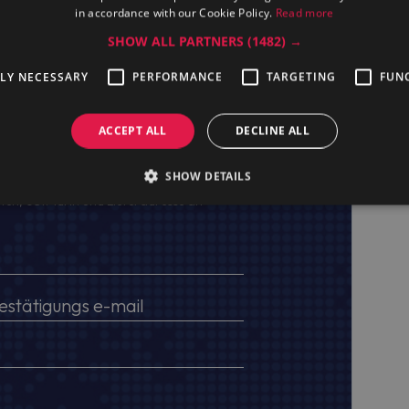
in accordance with our Cookie Policy.
Read more
SHOW ALL PARTNERS
(1482) →
TLY NECESSARY
PERFORMANCE
TARGETING
FUN
ACCEPT ALL
DECLINE ALL
SHOW DETAILS
ten, USt.-IdNr. und Lieferadresse an