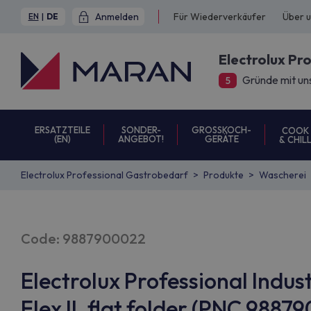
Anmelden
Für Wiederverkäufer
Über 
EN
|
DE
Electrolux Pr
Gründe mit un
5
ERSATZTEILE
SONDER-
GROSSKOCH-
COOK
(EN)
ANGEBOT!
GERÄTE
& CHIL
Electrolux Professional Gastrobedarf
Produkte
Wascherei
Code: 9887900022
Electrolux Professional Indus
Flex IL flat folder (PNC 9887