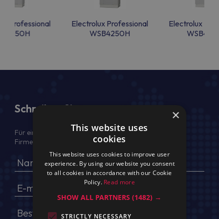
lux Professional
Electrolux Professional
Electrolux Prof
S4350H
WSB4250H
WSB435
Schreiben Sie uns
×
This website uses
Für ein Angebot geben Sie bitte Ihren voller Namen,
cookies
Firmendaten, USt.-IdNr. und Lieferadresse an
This website uses cookies to improve user
experience. By using our website you consent
to all cookies in accordance with our Cookie
Policy.
Read more
SHOW ALL PARTNERS
(1482) →
STRICTLY NECESSARY