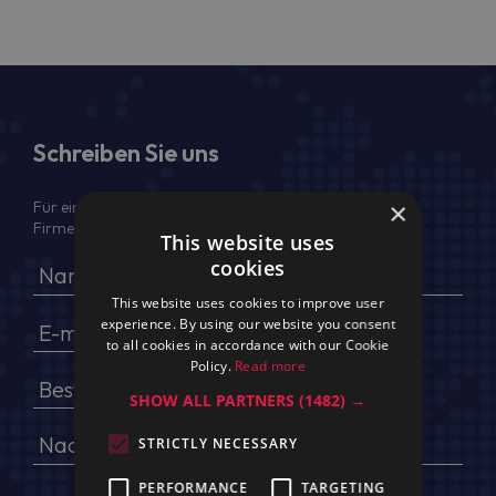
Schreiben Sie uns
×
Für ein Angebot geben Sie bitte Ihren voller Namen,
Firmendaten, USt.-IdNr. und Lieferadresse an
This website uses
cookies
This website uses cookies to improve user
experience. By using our website you consent
to all cookies in accordance with our Cookie
Policy.
Read more
SHOW ALL PARTNERS
(1482) →
STRICTLY NECESSARY
PERFORMANCE
TARGETING