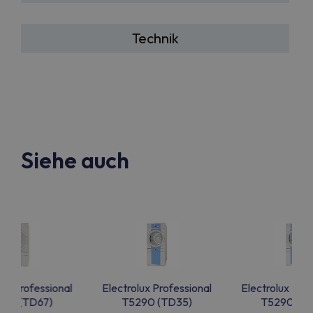
Technik
Siehe auch
lux Professional
Electrolux Professional
Electrolux Prof
50 (TD67)
T5290 (TD35)
T5290 (T