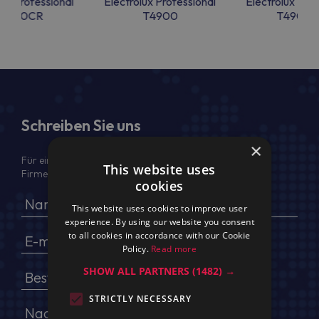
lux Professional
Electrolux Professional
Electrolux Prof
4900CR
T4900
T4900
Schreiben Sie uns
×
Für ein Angebot geben Sie bitte Ihren voller Namen,
This website uses
Firmendaten, USt.-IdNr. und Lieferadresse an
cookies
This website uses cookies to improve user
experience. By using our website you consent
to all cookies in accordance with our Cookie
Policy.
Read more
SHOW ALL PARTNERS
(1482) →
STRICTLY NECESSARY