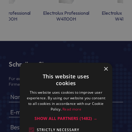
lux Professional
Electrolux Professional
Electrolux Prof
W4600H
W41100H
W41100
Schreiben Sie uns
×
This website uses
Für ein Angebot geben Sie bitte Ihren voller Namen,
cookies
Firmendaten, USt.-IdNr. und Lieferadresse an
This website uses cookies to improve user
experience. By using our website you consent
to all cookies in accordance with our Cookie
Policy.
Read more
SHOW ALL PARTNERS
(1482) →
STRICTLY NECESSARY