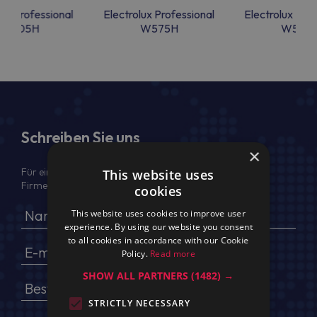
lux Professional
Electrolux Professional
Electrolux Prof
W5105H
W575H
W575
Schreiben Sie uns
×
Für ein Angebot geben Sie bitte Ihren voller Namen,
This website uses
Firmendaten, USt.-IdNr. und Lieferadresse an
cookies
This website uses cookies to improve user
experience. By using our website you consent
to all cookies in accordance with our Cookie
Policy.
Read more
SHOW ALL PARTNERS
(1482) →
STRICTLY NECESSARY