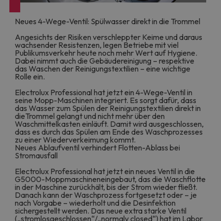
Neues 4-Wege-Ventil: Spülwasser direkt in die Trommel
Angesichts der Risiken verschleppter Keime und daraus
wachsender Resistenzen, legen Betriebe mit viel
Publikumsverkehr heute noch mehr Wert auf Hygiene.
Dabei nimmt auch die Gebäudereinigung – respektive
das Waschen der Reinigungstextilien – eine wichtige
Rolle ein.
Electrolux Professional hat jetzt ein 4-Wege-Ventil in
seine Mopp-Maschinen integriert. Es sorgt dafür, dass
das Wasser zum Spülen der Reinigungstextilien direkt in
dieTrommel gelangt und nicht mehr über den
Waschmittelkasten einläuft. Damit wird ausgeschlossen,
dass es durch das Spülen am Ende des Waschprozesses
zu einer Wiederverkeimung kommt.
Neues Ablaufventil verhindert Flotten-Ablass bei
Stromausfall
Electrolux Professional hat jetzt ein neues Ventil in die
G5000-Moppmaschineneingebaut, das die Waschflotte
in der Maschine zurückhält, bis der Strom wieder fließt.
Danach kann der Waschprozess fortgesetzt oder – je
nach Vorgabe – wiederholt und die Desinfektion
sichergestellt werden. Das neue extra starke Ventil
(„stromlosgeschlossen“/„normaly closed“) hat im Labor