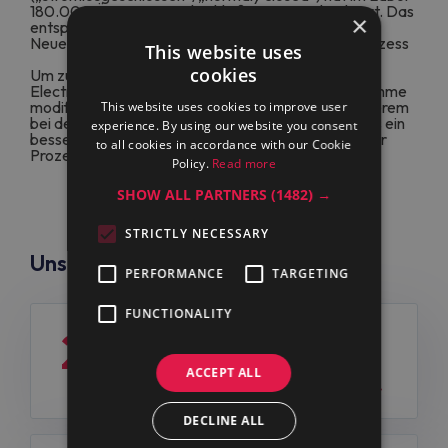
180.000 Öffnungs- und Schließvorgängeabsolviert. Das
×
entspricht ungefähr 30.000 Waschladungen.
Neue Mopp-Programme optimieren den Waschprozess
This website uses
cookies
Um zusätzliche Prozesssicherheit zu erhalten, hat
Electrolux Professional einige seiner Waschprogramme
modifiziert. Diese Modifikationen führen unter anderem
This website uses cookies to improve user
bei derchemo-thermischen Desinfektion dazu, dass ein
experience. By using our website you consent
besseres Waschergebnis in weniger Zeit bei gleicher
to all cookies in accordance with our Cookie
Prozesssicherheit erzielt wird.
Policy.
Read more
SHOW ALL PARTNERS
(1482) →
STRICTLY NECESSARY
Unsere
News
PERFORMANCE
TARGETING
FUNCTIONALITY
27
Weniger Störfälle, mehr Hygiene:
Professionelle Wasch- und
ACCEPT ALL
Juli
Spültechnik für den Pflegealltag
DECLINE ALL