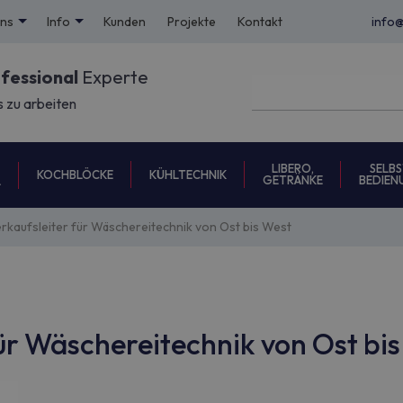
uns
Info
Kunden
Projekte
Kontakt
info
ofessional
Experte
s zu arbeiten
LIBERO,
SELBS
KOCHBLÖCKE
KÜHLTECHNIK
GETRÄNKE
BEDIEN
L
rkaufsleiter für Wäschereitechnik von Ost bis West
ür Wäschereitechnik von Ost bi