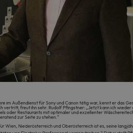
re im Außendienst für Sony und Canon tätig war, kennt er das Ge
 vertritt, freut ihn sehr. Rudolf Pfingstner: „Jetzt kann ich wieder
els oder Restaurants mit optimaler und exzellenter Wäschereitec
beratend zur Seite zu stehen.“
für Wien, Niederösterreich und Oberösterreich ist es, seine langjä