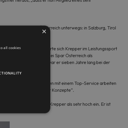
gstner heraus, „dass er nun Mitglied eines sehr
Vertriebsgebiet von Österreich unterwegs: in Salzburg, Tirol
×
o all cookies
 nach seiner Lehre engagierte sich Krepper im Leistungssport
rsten Meriten im Vertrieb bei Spar Österreich als
olux Professional stieß, war er sieben Jahre lang bei der
CTIONALITY
llte für ein Top-Unternehmen mit einem Top-Service arbeiten
nder Beratung und cleverer Konzepte“.
umfasst, schätzt Walter Krepper als sehr hoch ein. Er ist