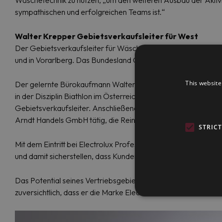
Wäschetechnik zu nutzen, „um den weiteren Ausbau der Aktivitä
sympathischen und erfolgreichen Teams ist.“
Walter Krepper Gebietsverkaufsleiter für West
Der Gebietsverkaufsleiter für Wäschereitechnik Walter Kreppe
und in Vorarlberg. Das Bundesland Oberösterreich teilt sich W
This website
Der gelernte Bürokaufmann Walter Krepper ist 50 Jahre alt un
in der Disziplin Biathlon im Österreichischen Skiverband ÖSV. 
Gebietsverkaufsleiter. Anschließend vertrat er in der gleiche
Arndt Handels GmbH tätig, die Reinigungsmittel und Reinigun
STRIC
Mit dem Eintritt bei Electrolux Professional Wäschereitechni
und damit sicherstellen, dass Kunden immer wieder gerne zu
Das Potential seines Vertriebsgebiets, das Hotels, öffentlich
zuversichtlich, dass er die Marke Electrolux in seinem Vertr