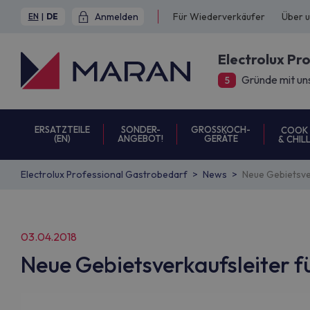
Anmelden
Für Wiederverkäufer
Über 
EN
|
DE
Electrolux Pr
Gründe mit un
5
ERSATZTEILE
SONDER-
GROSSKOCH-
COOK
(EN)
ANGEBOT!
GERÄTE
& CHIL
Electrolux Professional Gastrobedarf
News
Neue Gebietsve
03.04.2018
Neue Gebietsverkaufsleiter f