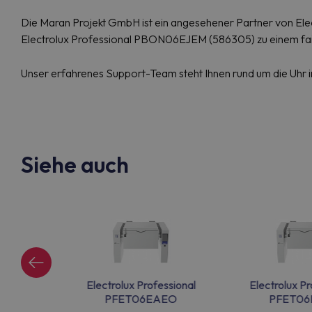
Die Maran Projekt GmbH ist ein angesehener Partner von Elect
Electrolux Professional PBON06EJEM (586305) zu einem fair
Unser erfahrenes Support-Team steht Ihnen rund um die Uhr i
Siehe auch
ssional
Electrolux Professional
Electrolux Pr
EO
PFET06EAEO
PFET06