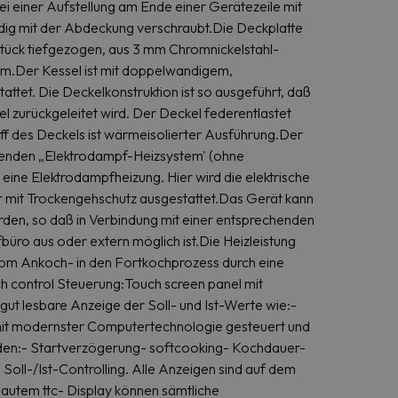
 einer Aufstellung am Ende einer Gerätezeile mit
dig mit der Abdeckung verschraubt.Die Deckplatte
Stück tiefgezogen, aus 3 mm Chromnickelstahl-
rm.Der Kessel ist mit doppelwandigem,
tet. Die Deckelkonstruktion ist so ausgeführt, daß
 zurückgeleitet wird. Der Deckel federentlastet
ff des Deckels ist wärmeisolierter Ausführung.Der
llenden „Elektrodampf-Heizsystem' (ohne
ine Elektrodampfheizung. Hier wird die elektrische
r mit Trockengehschutz ausgestattet.Das Gerät kann
rden, so daß in Verbindung mit einer entsprechenden
ro aus oder extern möglich ist.Die Heizleistung
 vom Ankoch- in den Fortkochprozess durch eine
h control Steuerung:Touch screen panel mit
t lesbare Anzeige der Soll- und Ist-Werte wie:-
mit modernster Computertechnologie gesteuert und
den:- Startverzögerung- softcooking- Kochdauer-
oll-/Ist-Controlling. Alle Anzeigen sind auf dem
bautem ttc- Display können sämtliche