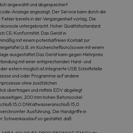
lich angewählt und abgespeichert
ode-Anzeige angezeigt. Der Service kann durch die
 Fehler bereits in der Vergangenheit vorlag. Die
tionskonsole untergebracht. Hoher Qualitätsstandard
ch CE-Konformität. Das Gerät in
nmäßig mit einem potentialfreien Kontakt zur
nzeigetafel (z.B. im Küchenchefbüro)sowie mit einem
lage ausgestattet.Das Gerät kann gegen Mehrpreis
Verbindung mit einer entsprechenden Hard- und
 extern möglich ist.Integrierte USB Schnittstelle
ozesse und oder Programme auf andere
hprozesse ohne zusätzlichen
k übertragen und mittels EDV abgelegt
bauseitigen, 200 mm hohen Betonsockel
chluß:15,0 DNKaltwasseranschluß:15,0
 verchromter Ausführung. Die Handgriffe in
r Schwenkauslauf so gestaltet, daß