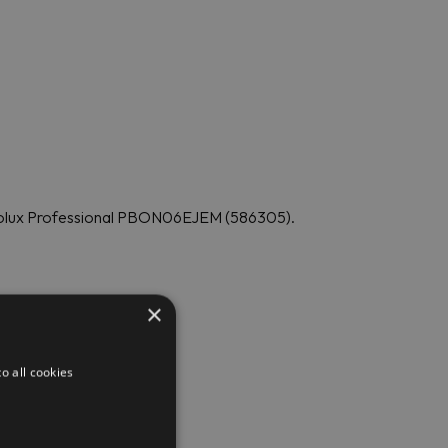
ectrolux Professional PBON06EJEM (586305).
×
o all cookies