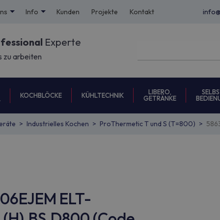
uns
Info
Kunden
Projekte
Kontakt
info
ofessional
Experte
s zu arbeiten
LIBERO,
SELBS
KOCHBLÖCKE
KÜHLTECHNIK
GETRÄNKE
BEDIEN
L
eräte
Industrielles Kochen
ProThermetic T und S (T=800)
586
ON06EJEM ELT-
H),BS,D800 (Code