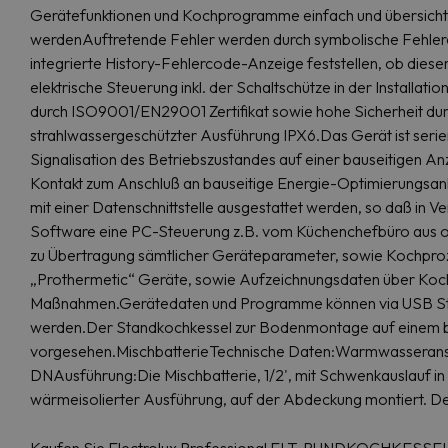
Gerätefunktionen und Kochprogramme einfach und übersicht
werdenAuftretende Fehler werden durch symbolische Fehlerc
integrierte History-Fehlercode-Anzeige feststellen, ob dieser
elektrische Steuerung inkl. der Schaltschütze in der Installa
durch ISO9001/EN29001 Zertifikat sowie hohe Sicherheit dur
strahlwassergeschützter Ausführung IPX6.Das Gerät ist serie
Signalisation des Betriebszustandes auf einer bauseitigen A
Kontakt zum Anschluß an bauseitige Energie-Optimierungsan
mit einer Datenschnittstelle ausgestattet werden, so daß in 
Software eine PC-Steuerung z.B. vom Küchenchefbüro aus oder
zu Übertragung sämtlicher Geräteparameter, sowie Kochpr
„Prothermetic“ Geräte, sowie Aufzeichnungsdaten über Koc
Maßnahmen.Gerätedaten und Programme können via USB Stic
werden.Der Standkochkessel zur Bodenmontage auf einem 
vorgesehen.MischbatterieTechnische Daten:Warmwasserans
DNAusführung:Die Mischbatterie, 1/2', mit Schwenkauslauf in
wärmeisolierter Ausführung, auf der Abdeckung montiert. De