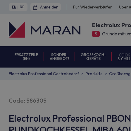
Anmelden
Für Wiederverkäufer
Über 
EN
|
DE
Electrolux Pr
Gründe mit un
5
ERSATZTEILE
SONDER-
GROSSKOCH-
COOK
(EN)
ANGEBOT!
GERÄTE
& CHIL
Electrolux Professional Gastrobedarf
Produkte
Großkochg
Code: 586305
Electrolux Professional PB
RUNDKOCHKESSEL,MIBA,60L(