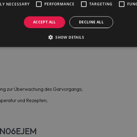
TLY NECESSARY
PERFORMANCE
TARGETING
FUN
ACCEPT ALL
DECLINE ALL
is 125 °C im Doppelmantel;
SHOW DETAILS
rung zur Überwachung des Garvorgangs;
mperatur und Rezepten;
BON06EJEM