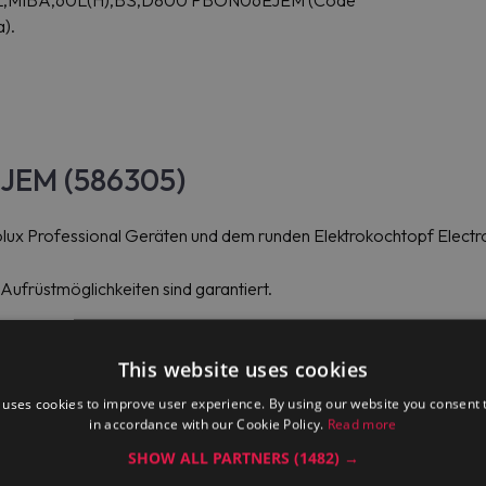
SEL,MIBA,60L(H),BS,D800 PBON06EJEM (Code
a).
EJEM (586305)
ectrolux Professional Geräten und dem runden Elektrokochtopf El
 Aufrüstmöglichkeiten sind garantiert.
This website uses cookies
 uses cookies to improve user experience. By using our website you consent t
in accordance with our Cookie Policy.
Read more
SHOW ALL PARTNERS
(1482) →