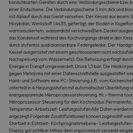
benachbarten Geräten durch eine Verbindungsschiene bzw. bei
einer Endschiene. Die Verbindungsschiene 5 mm dick und bün
mit Ablauf durch das Gerät versehen. Der Kessel aus einem 
Molybdän, Werkstoff 1.4435, gefertigt, der Boden in Kugelfo
wärmeisoliertem, wasserdicht verschweißtem Deckel ausgestat
das Kondensat während des Kochvorgangs direkt in den Kessel
durch stufenlos ausbalancierbare Federgelenke. Der Handgri
Kessel ausgerüstet mit einem geschlossenem nicht nachzufü
Nachspeisung vom Wassernetz). Die Beheizung erfolgt durch e
Energie in Dampf umgewandelt, Druck 1,5 bar. Die Heizkörpe
gegen Mehrpreis mit einer Datenschnittstelle ausgestattet we
Hard- und Software eine PC-Steuerung z.B. vom Küchenchefbü
unterteilt in 4 Heizungsstufen mit automatischer Überleitung
energiesparende Mikroprozessorsteuerung. ttc – therma touc
Mikroprozessor Steuerung für den Kochmodus.Permanente, gu
Temperatur-Arbeitszeit-LeistungsstufenAlle Daten werden 
angezeigt.Folgende Zusatzfunktionen können zugewählt wer
Startzeit in Echtzeit- Kochprogrammebene- Leistungsstufen- S
Display gut sichtbar.Mittels dem ergonomisch versenkt einge