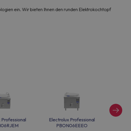
ologien ein. Wir bieten Ihnen den runden Elektrokochtopf
x Professional
Electrolux Professional
Electr
N06RJEM
PBON06EEEO
P