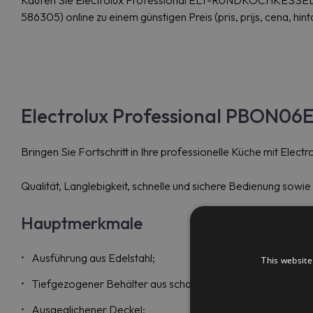
Kaufen Sie Electrolux Professional ELT-RUNDKOCHKES
586305) online zu einem günstigen Preis (pris, prijs, cena, hint
Electrolux Professional PBON06
Bringen Sie Fortschritt in Ihre professionelle Küche mit El
Qualität, Langlebigkeit, schnelle und sichere Bedienung sowie
Hauptmerkmale
Ausführung aus Edelstahl;
This website
Tiefgezogener Behälter aus schadstofffreien Materialien;
Ausgeglichener Deckel;