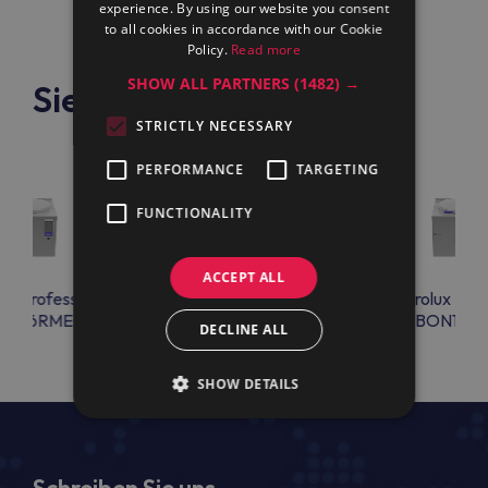
experience. By using our website you consent
to all cookies in accordance with our Cookie
Policy.
Read more
SHOW ALL PARTNERS
(1482) →
Siehe auch
STRICTLY NECESSARY
PERFORMANCE
TARGETING
FUNCTIONALITY
ACCEPT ALL
lux Professional
Electrolux Professional
Electrolux Prof
ON06RMEO
PBON10REEM
PBON10E
DECLINE ALL
SHOW DETAILS