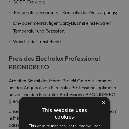
SOFT-Funktion;
Temperatursensoren zur Kontrolle des Garvorgangs;
Ein- oder mehrstufiger Garzyklus mit einstellbarer
Temperatur und Rezepten;
Wand- oder freistehend.
Preis des Electrolux Professional
PBON10REEO
Arbeiten Sie mit der Maran Projekt GmbH zusammen,
um das Angebot von Electrolux Professional optimal zu
nutzen und den Electrolux Professional PBON10REEO
×
(586366) zum Schnäppchenpreis zu kaufen.
This website uses
Unser deutsch- oder englischsprachiges Support-Team
cookies
hilft Ihnen rund um die Uhr bei der Auswahl der
passenden Lösung.
This website uses cookies to improve user