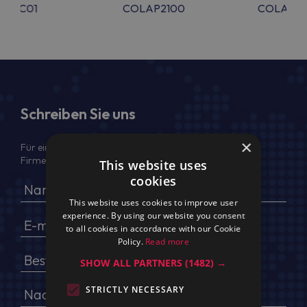
EBAC01
COLAP2100
COLAP2
Schreiben Sie uns
×
Für ein Angebot geben Sie bitte Ihren voller Namen,
Firmendaten, USt.-IdNr. und Lieferadresse an
This website uses
cookies
This website uses cookies to improve user
experience. By using our website you consent
to all cookies in accordance with our Cookie
Policy.
Read more
SHOW ALL PARTNERS
(1482) →
STRICTLY NECESSARY