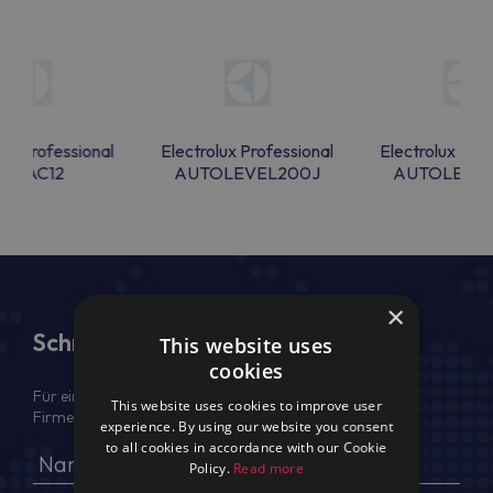
lux Professional
Electrolux Professional
Electrolux Prof
EBEAC12
AUTOLEVEL200J
AUTOLEVE
×
Schreiben Sie uns
This website uses
cookies
Für ein Angebot geben Sie bitte Ihren voller Namen,
This website uses cookies to improve user
Firmendaten, USt.-IdNr. und Lieferadresse an
experience. By using our website you consent
to all cookies in accordance with our Cookie
Policy.
Read more