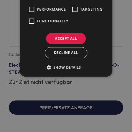
PERFORMANCE
TARGETING
FUNCTIONALITY
ACCEPT ALL
DECLINE ALL
Code:
268200
Electrolux Professional AOS061EBA2 ELT. AIR-O-
SHOW DETAILS
STEAM 6 GN 1/1, B, LÄNGS (Code 268200)
Zur Ziet nicht verfügbar
PREIS/ERSATZ ANFRAGE