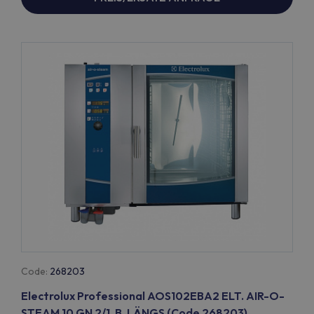
Code:
268203
Electrolux Professional AOS102EBA2 ELT. AIR-O-
STEAM 10 GN 2/1, B, LÄNGS (Code 268203)