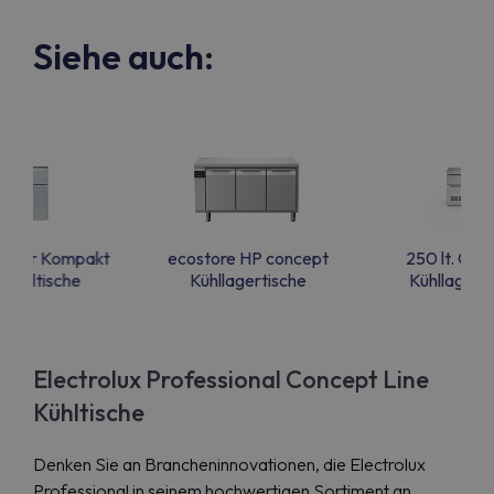
Siehe auch:
r für Kompakt
ecostore HP concept
250 lt. Co
fkühltische
Kühllagertische
Kühllagerti
Electrolux Professional Concept Line
Kühltische
Denken Sie an Brancheninnovationen, die Electrolux
Professional in seinem hochwertigen Sortiment an