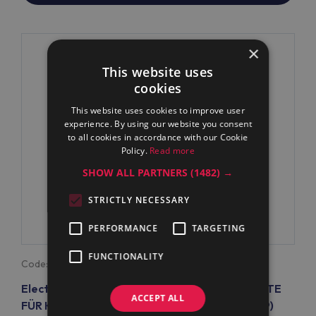
×
This website uses
cookies
This website uses cookies to improve user
experience. By using our website you consent
to all cookies in accordance with our Cookie
Policy.
Read more
SHOW ALL PARTNERS
(1482) →
STRICTLY NECESSARY
PERFORMANCE
TARGETING
FUNCTIONALITY
Code:
880199
Electrolux Professional WTOP4VR DECKPLATTE
ACCEPT ALL
FÜR KÜHLTISCH MIT 4 TÜREN ZK (Code 880199)