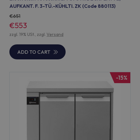
AUFKANT. F. 3-TÜ.-KÜHLTI. ZK (Code 880113)
651
€553
zzgl. 19% USt., zzgl.
Versand
ADD TO CART
-15%