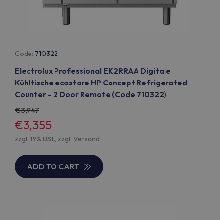
Code:
710322
Electrolux Professional EK2RRAA Digitale
Kühltische ecostore HP Concept Refrigerated
Counter - 2 Door Remote (Code 710322)
3,947
€3,355
zzgl. 19% USt., zzgl.
Versand
ADD TO CART