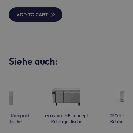
ADD TO CART
Siehe auch:
r für Kompakt
ecostore HP concept
250 lt. Co
fkühltische
Kühllagertische
Kühllagerti