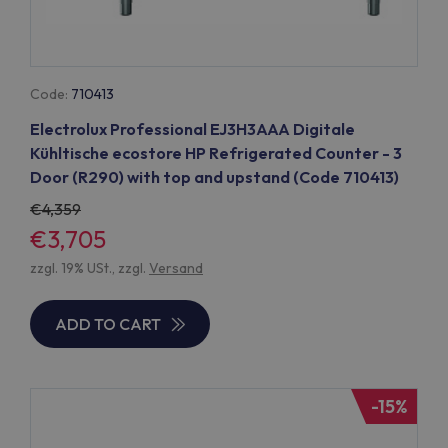
Code:
710413
Electrolux Professional EJ3H3AAA Digitale
Kühltische ecostore HP Refrigerated Counter - 3
Door (R290) with top and upstand (Code 710413)
4,359
€3,705
zzgl. 19% USt., zzgl.
Versand
ADD TO CART
-15%