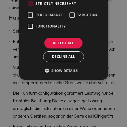
sodass Sie die Konfiguration wählen können, die Ihren
STRICTLY NECESSARY
individuellen Bedürfnissen entspricht.
PERFORMANCE
TARGETING
Hauptmerkmale:
FUNCTIONALITY
Selbstschließende Edelstahltüren (< 90°)
Entfernbare Dreikammer-Magnetzylinderdichtung für
ACCEPT ALL
verbesserte Isolierung, geringeren Energieverbrauch
und einfache Reinigung
DECLINE ALL
Vollständig HACCP-konforme digitale Steuerung:
SHOW DETAILS
akustische und visuelle Alarme werden aktiviert, wenn
die Temperaturen kritische Grenzwerte überschreiten
Die Kühlturmkonfiguration garantiert Leistung nur bei
frontaler Belüftung; Diese einzigartige Lösung
ermöglicht die Installation an einer Wand oder neben
anderen Geräten, sogar an der Seite des Kühlgeräts
Frontseitiger und einfacher Zugang zu allen