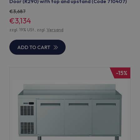
Door (R290) with top and upstand (Code 710407)
3,687
€3,134
zzgl. 19% USt., zzgl.
Versand
ADD TO CART
-15%