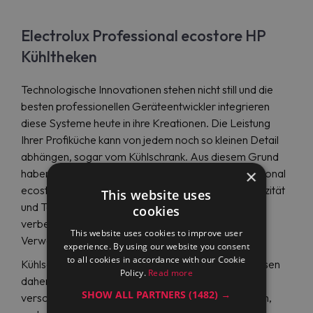
Electrolux Professional ecostore HP
Kühltheken
Technologische Innovationen stehen nicht still und die
besten professionellen Geräteentwickler integrieren
diese Systeme heute in ihre Kreationen. Die Leistung
Ihrer Profiküche kann von jedem noch so kleinen Detail
abhängen, sogar vom Kühlschrank. Aus diesem Grund
×
haben wir die HP-Kühltheke von Electrolux Professional
ecostore entwickelt, die das Potenzial hat, die Kapazität
This website uses
und Temperaturkontrolle Ihrer Lebensmittel zu
cookies
verbessern, die Energiekosten zu senken und die
This website uses cookies to improve user
Verwendung Ihrer Geräte zu vereinfachen.
experience. By using our website you consent
to all cookies in accordance with our Cookie
Kühlschränke haben eine horizontale Form und passen
Policy.
Read more
daher kompakt auch in kleine Küchen. Sie sind in
SHOW ALL PARTNERS
(1482) →
verschiedenen Größen und vielen Fächern erhältlich,