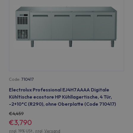
Code:
710417
Electrolux Professional EJ4H7AAAA Digitale
Kühltische ecostore HP Kühllagertische, 4 Tür,
-2+10°C (R290), ohne Oberplatte (Code 710417)
4,459
€3,790
zzgl. 19% USt., zzgl.
Versand