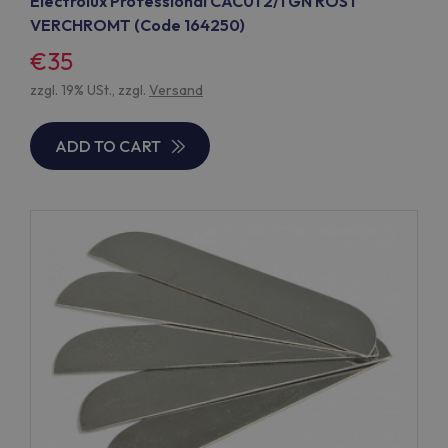
Electrolux Professional CAC01 2/1 GN ROST
VERCHROMT (Code 164250)
€35
zzgl. 19% USt., zzgl.
Versand
ADD TO CART