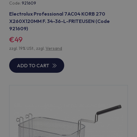
Code:
921609
Electrolux Professional 7AC04 KORB 270
X260X120MM F. 34-36-L-FRITEUSEN (Code
921609)
€49
zzgl. 19% USt., zzgl.
Versand
ADD TO CART