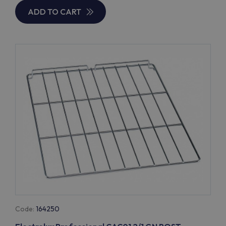
ADD TO CART
Code:
164250