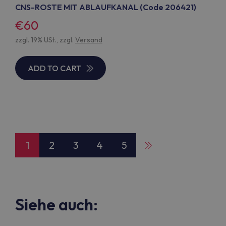
CNS-ROSTE MIT ABLAUFKANAL (Code 206421)
€60
zzgl. 19% USt., zzgl.
Versand
ADD TO CART
1
2
3
4
5
Siehe auch: