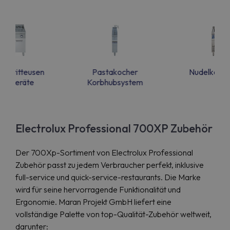
ro Fritteusen
Pastakocher
Nudelkoche
schgeräte
Korbhubsystem
Electrolux Professional 700XP Zubehör
Der 700Xp-Sortiment von Electrolux Professional
Zubehör passt zu jedem Verbraucher perfekt, inklusive
full-service und quick-service-restaurants. Die Marke
wird für seine hervorragende Funktionalität und
Ergonomie. Maran Projekt GmbH liefert eine
vollständige Palette von top-Qualität-Zubehör weltweit,
darunter: