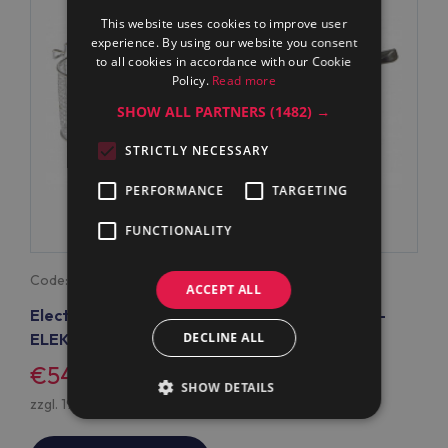
This website uses cookies to improve user
experience. By using our website you consent
to all cookies in accordance with our Cookie
Policy.
Read more
SHOW ALL PARTNERS
(1482) →
STRICTLY NECESSARY
PERFORMANCE
TARGETING
FUNCTIONALITY
Code:
921629
ACCEPT ALL
Electrolux Professional 7AC22 KORB FÜR 12-L-
DECLINE ALL
ELEKTRO-TISCH-FRITEUSEN (Code 921629)
€54
SHOW DETAILS
zzgl. 19% USt., zzgl.
Versand