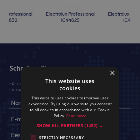
lux Professional
Electrolux Professional
Electrolux Prof
IC44832
IC44825
IC4482
Schreiben Sie uns
×
This website uses
Für ein Angebot geben Sie bitte Ihren voller Namen,
cookies
Firmendaten, USt.-IdNr. und Lieferadresse an
This website uses cookies to improve user
experience. By using our website you consent
to all cookies in accordance with our Cookie
Policy.
Read more
SHOW ALL PARTNERS
(1482) →
STRICTLY NECESSARY