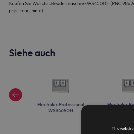
Kaufen Sie Waschschleudermaschine WS4500H (PNC 98626310
prijs, cena, hinta).
Siehe auch
ssional
Electrolux Professional
Electrolux Pr
H
WSB4650H
WSB46
This website