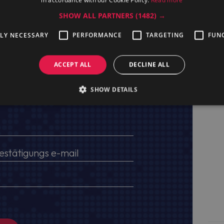
SHOW ALL PARTNERS
(1482) →
TLY NECESSARY
PERFORMANCE
TARGETING
FUN
ACCEPT ALL
DECLINE ALL
SHOW DETAILS
ten, USt.-IdNr. und Lieferadresse an