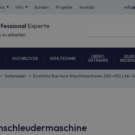
uns
Info
Kunden
Projekte
Kontakt
info
ofessional
Experte
s zu arbeiten
LIBERO,
SELBS
KOCHBLÖCKE
KÜHLTECHNIK
GETRÄNKE
BEDIEN
L
Seitenlader
Evolution Barriere Waschmaschinen 250-650 Liter
chschleudermaschine