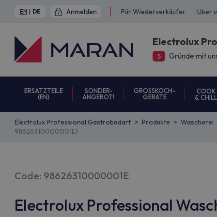
Anmelden
Für Wiederverkäufer
Über 
EN
|
DE
Electrolux Pr
Gründe mit un
5
ERSATZTEILE
SONDER-
GROSSKOCH-
COOK
(EN)
ANGEBOT!
GERÄTE
& CHIL
Electrolux Professional Gastrobedarf
Produkte
Wascherei
98626310000001E)
Code: 98626310000001E
Electrolux Professional Was