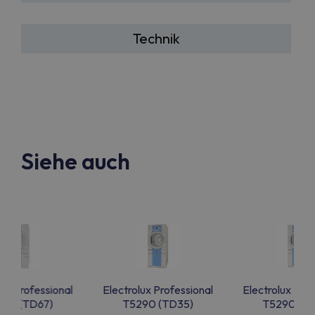
Technik
Siehe auch
lux Professional
Electrolux Professional
Electrolux Prof
50 (TD67)
T5290 (TD35)
T5290 (T