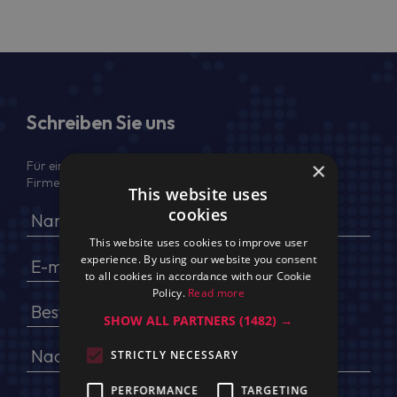
Schreiben Sie uns
×
Für ein Angebot geben Sie bitte Ihren voller Namen,
Firmendaten, USt.-IdNr. und Lieferadresse an
This website uses
cookies
This website uses cookies to improve user
experience. By using our website you consent
to all cookies in accordance with our Cookie
Policy.
Read more
SHOW ALL PARTNERS
(1482) →
STRICTLY NECESSARY
PERFORMANCE
TARGETING