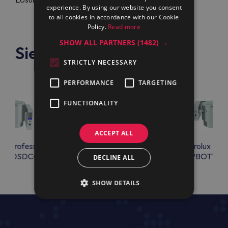
experience. By using our website you consent
to all cookies in accordance with our Cookie
Policy.
Read more
SHOW ALL PARTNERS
(1482) →
Siehe auch
STRICTLY NECESSARY
PERFORMANCE
TARGETING
FUNCTIONALITY
ACCEPT ALL
lux Professional
Electrolux Professional
Electrolux Prof
OT20SDCO
PBOT10EVEO
PBOT15E
DECLINE ALL
SHOW DETAILS