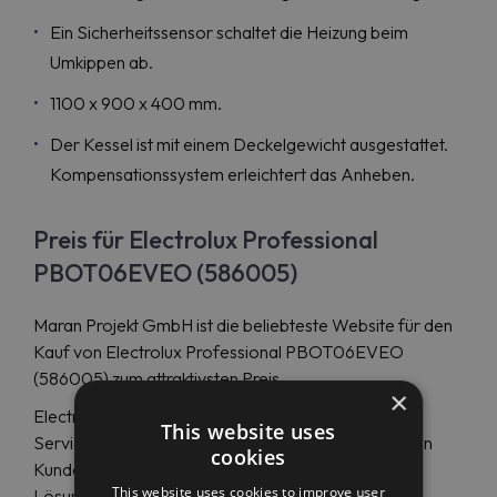
Ein Sicherheitssensor schaltet die Heizung beim
Umkippen ab.
1100 x 900 x 400 mm.
Der Kessel ist mit einem Deckelgewicht ausgestattet.
Kompensationssystem erleichtert das Anheben.
Preis für Electrolux Professional
PBOT06EVEO (586005)
Maran Projekt GmbH ist die beliebteste Website für den
Kauf von Electrolux Professional PBOT06EVEO
(586005) zum attraktivsten Preis.
×
Electrolux Professional folgt den internationalen
This website uses
Servicetrends seiner Kategorie und garantiert seinen
cookies
Kunden so Sicherheit, Vertrauen und langfristige
This website uses cookies to improve user
Lösungen.