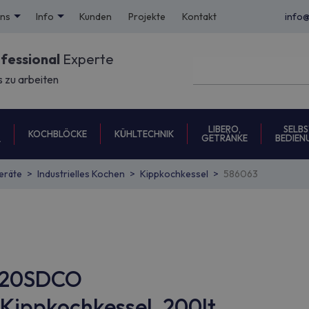
uns
Info
Kunden
Projekte
Kontakt
info
ofessional
Experte
s zu arbeiten
LIBERO,
SELBS
KOCHBLÖCKE
KÜHLTECHNIK
GETRÄNKE
BEDIEN
L
eräte
Industrielles Kochen
Kippkochkessel
586063
OT20SDCO
Kippkochkessel, 200lt