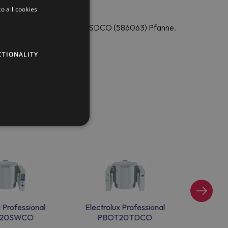
o all cookies
lectrolux Professional PBOT20SDCO (586063) Pfanne.
CTIONALITY
x Professional
Electrolux Professional
Electr
20SWCO
PBOT20TDCO
P