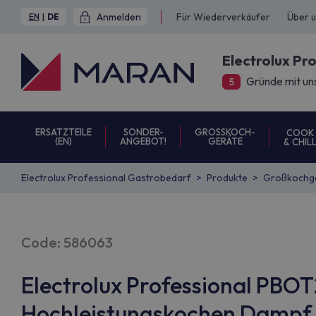
Anmelden
Für Wiederverkäufer
Über 
EN
|
DE
Electrolux Pr
Gründe mit un
5
ERSATZTEILE
SONDER-
GROSSKOCH-
COOK
(EN)
ANGEBOT!
GERÄTE
& CHIL
Electrolux Professional Gastrobedarf
Produkte
Großkochg
Code: 586063
Electrolux Professional PB
Hochleistungskochen Dampf 