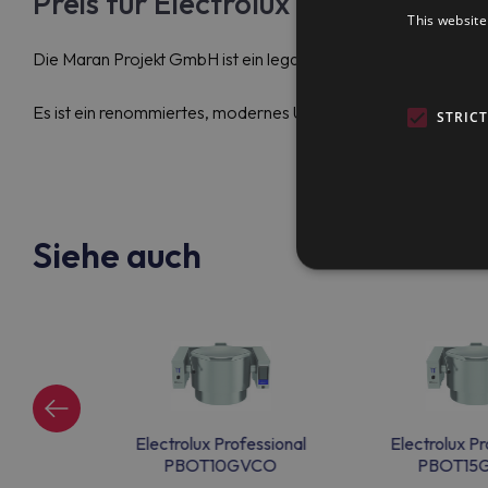
Preis für Electrolux Profession
This website
Die Maran Projekt GmbH ist ein legaler Händler und bietet d
Es ist ein renommiertes, modernes Unternehmen, das innovati
STRIC
Siehe auch
ssional
Electrolux Professional
Electrolux Pr
CO
PBOT10GVCO
PBOT15