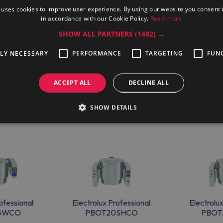
al PBOT20SDCO (586063)
 uses cookies to improve user experience. By using our website you consent t
in accordance with our Cookie Policy.
Read more
ie besten Preise für professionelle Geräte, einschließlich der E
SHOW ALL PARTNERS
(1482) →
ve und moderne Geräte für die Lebensmittelindustrie vertreibt.
TLY NECESSARY
PERFORMANCE
TARGETING
FUN
ACCEPT ALL
DECLINE ALL
SHOW DETAILS
ofessional
Electrolux Professional
Electrolu
GWCO
PBOT20SHCO
PBOT