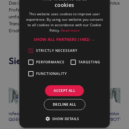
Das Unternehmen ist offizieller Distributor von Electrolux
cookies
Professional-Geräten. Es bietet seinen Kunden
This website uses cookies to improve user
umfassende Logistik-, Lager- und
experience. By using our website you consent
Transportdienstleistungen, eine große Auswahl an
to all cookies in accordance with our Cookie
Ersatzteilen sowie Garantie- und Serviceleistungen.
Policy.
Read more
SHOW ALL PARTNERS
(1482) →
STRICTLY NECESSARY
Siehe auch
PERFORMANCE
TARGETING
FUNCTIONALITY
ACCEPT ALL
DECLINE ALL
lux Professional
Electrolux Professional
Electrolux Prof
OT15QGEO
PBOT10TCCO
SHOW DETAILS
PBOT10T