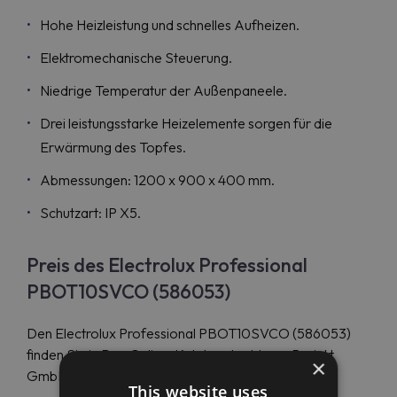
Hohe Heizleistung und schnelles Aufheizen.
Elektromechanische Steuerung.
Niedrige Temperatur der Außenpaneele.
Drei leistungsstarke Heizelemente sorgen für die
Erwärmung des Topfes.
Abmessungen: 1200 x 900 x 400 mm.
Schutzart: IP X5.
Preis des Electrolux Professional
PBOT10SVCO (586053)
Den Electrolux Professional PBOT10SVCO (586053)
finden Sie in Den Online-Katalog der Maran Projekt
×
GmbH zum attraktiven Preis.
This website uses