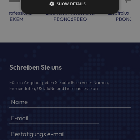
SHOW DETAILS
lux Professional
Electrolux Professional
Electrolux Prof
EN17EKEM
PBON06RBEO
PBON06R
Schreiben Sie uns
Für ein Angebot geben Sie bitte Ihren voller Namen,
Firmendaten, USt.-IdNr. und Lieferadresse an