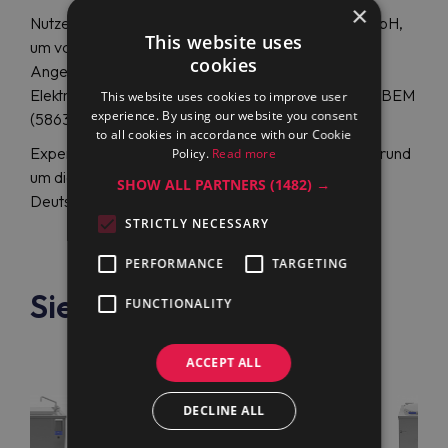
×
Nutzen Sie die Unterstützung der Maran Projekt GmbH,
This website uses
um von den neuesten Electrolux Professional
cookies
Angeboten zu profitieren und einen runden
Elektrokochtopf Electrolux Professional PBON06EBEM
This website uses cookies to improve user
experience. By using our website you consent
(586309) zu einem fairen Preis zu erwerben.
to all cookies in accordance with our Cookie
Experten an 200 Standorten weltweit bieten Ihnen rund
Policy.
Read more
um die Uhr hochwertigen Support in Englisch und
SHOW ALL PARTNERS
(1482) →
Deutsch.
STRICTLY NECESSARY
PERFORMANCE
TARGETING
Siehe auch
FUNCTIONALITY
ACCEPT ALL
DECLINE ALL