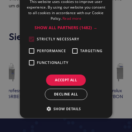
This website uses cookies to improve user
um die Uhr in Englisch oder Deutsch zur Verfügung.
experience. By using our website you consent
to all cookies in accordance with our Cookie
Policy.
Read more
SHOW ALL PARTNERS
(1482) →
Siehe auch
STRICTLY NECESSARY
PERFORMANCE
TARGETING
FUNCTIONALITY
ACCEPT ALL
lux Professional
Electrolux Professional
Electrolux Prof
DECLINE ALL
ON06RBEM
PBON15EBEM
PBON15R
SHOW DETAILS