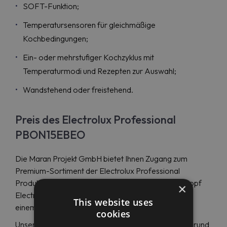
SOFT-Funktion;
Temperatursensoren für gleichmäßige
Kochbedingungen;
Ein- oder mehrstufiger Kochzyklus mit
Temperaturmodi und Rezepten zur Auswahl;
Wandstehend oder freistehend.
Preis des Electrolux Professional
PBON15EBEO
Die Maran Projekt GmbH bietet Ihnen Zugang zum
Premium-Sortiment der Electrolux Professional
Produkte und liefert Ihnen den runden Elektrokochtopf
×
Electrolux Professional PBON15EBEO (586380) zu
This website uses
einem attraktiven Preis.
cookies
Unser reaktionsschnelles Support-Team steht Ihnen rund