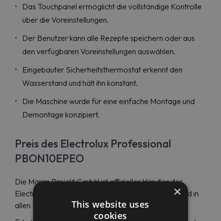
Das Touchpanel ermöglicht die vollständige Kontrolle
über die Voreinstellungen.
Der Benutzer kann alle Rezepte speichern oder aus
den verfügbaren Voreinstellungen auswählen.
Eingebauter Sicherheitsthermostat erkennt den
Wasserstand und hält ihn konstant.
Die Maschine wurde für eine einfache Montage und
Demontage konzipiert.
Preis des Electrolux Professional
PBON10EPEO
Die Maran Projekt GmbH ist offizieller Händler des
×
Electrolux Professional PBON10EPEO (586376) und in
This website uses
allen Ländern vertreten.
cookies