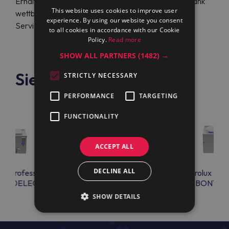
Erhalten Sie das beste Preis-Leistungs-Verhältnis dank
This website uses cookies to improve user
wettbewerbsfähiger Preise und herausragender
experience. By using our website you consent
Servicequalität.
to all cookies in accordance with our Cookie
Policy.
Read more
SHOW ALL PARTNERS
(1482) →
Siehe auch
STRICTLY NECESSARY
PERFORMANCE
TARGETING
FUNCTIONALITY
ACCEPT ALL
DECLINE ALL
lux Professional
Electrolux Professional
Electrolux Prof
EN20ELEO
PBON10EPEM
PBON10R
SHOW DETAILS