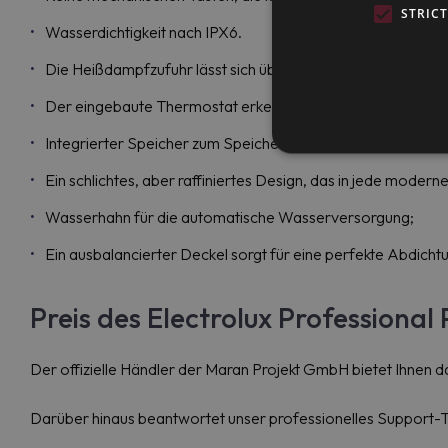
STRIC
Wasserdichtigkeit nach IPX6.
Die Heißdampfzufuhr lässt sich über die Einstellungen oder
Der eingebaute Thermostat erkennt kritische Wasserständ
Integrierter Speicher zum Speichern benutzerdefinierter K
Ein schlichtes, aber raffiniertes Design, das in jede modern
Wasserhahn für die automatische Wasserversorgung;
Ein ausbalancierter Deckel sorgt für eine perfekte Abdich
Preis des Electrolux Profession
Der offizielle Händler der Maran Projekt GmbH bietet Ihnen
Darüber hinaus beantwortet unser professionelles Support-T