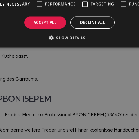
TLY NECESSARY
PERFORMANCE
TARGETING
FUN
 Garvoreinstellungen steuern.
ACCEPT ALL
DECLINE ALL
e. automatisch;
SHOW DETAILS
ocheinstellungen;
e Küche passt;
tung des Garraums.
al PBON15EPEM
 das Produkt Electrolux Professional PBON15EPEM (586401) zu de
eam gerne weitere Fragen und stellt Ihnen kostenlose Handbücher