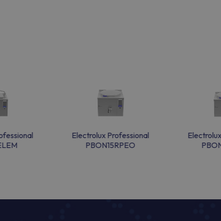
ofessional
Electrolux Professional
Electrolu
ELEM
PBON15RPEO
PBO