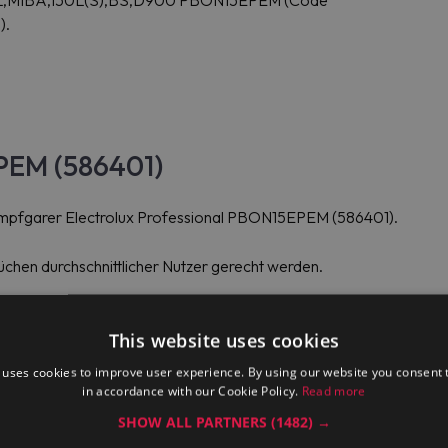
SEL,MIBA,150L(S),BS,D900 PBON15EPEM (Code
).
EPEM (586401)
mpfgarer Electrolux Professional PBON15EPEM (586401).
rüchen durchschnittlicher Nutzer gerecht werden.
This website uses cookies
ität und Langlebigkeit.
 uses cookies to improve user experience. By using our website you consent t
in accordance with our Cookie Policy.
Read more
isen und ist dank seiner konstanten Leistung in der Lage.
SHOW ALL PARTNERS
(1482) →
Benutzer kann das Touchpanel an der Vorderseite des Geräts bed