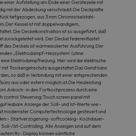
 einer Aufstellung am Ende einer Gerätezeile mit
dig mit der Abdeckung verschraubt.Die Deckplatte
Stück tiefgezogen, aus 3 mm Chromnickelstahl-
rm.Der Kessel ist mit doppelwandigem,
tet. Die Deckelkonstruktion ist so ausgeführt, daß
 zurückgeleitet wird. Der Deckel federentlastet
ff des Deckels ist wärmeisolierter Ausführung.Der
llenden „Elektrodampf-Heizsystem' (ohne
ine Elektrodampfheizung. Hier wird die elektrische
r mit Trockengehschutz ausgestattet.Das Gerät kann
rden, so daß in Verbindung mit einer entsprechenden
ro aus oder extern möglich ist.Die Heizleistung
 vom Ankoch- in den Fortkochprozess durch eine
h control Steuerung:Touch screen panel mit
t lesbare Anzeige der Soll- und Ist-Werte wie:-
mit modernster Computertechnologie gesteuert und
den:- Startverzögerung- softcooking- Kochdauer-
oll-/Ist-Controlling. Alle Anzeigen sind auf dem
bautem ttc- Display können sämtliche