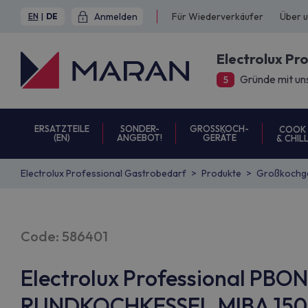
Anmelden
Für Wiederverkäufer
Über 
EN
|
DE
Electrolux Pr
Gründe mit un
5
ERSATZTEILE
SONDER-
GROSSKOCH-
COOK
(EN)
ANGEBOT!
GERÄTE
& CHIL
Electrolux Professional Gastrobedarf
Produkte
Großkochg
Code: 586401
Electrolux Professional PBO
RUNDKOCHKESSEL,MIBA,150L