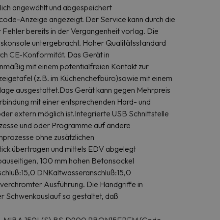
lich angewählt und abgespeichert
ode-Anzeige angezeigt. Der Service kann durch die
 Fehler bereits in der Vergangenheit vorlag. Die
tionskonsole untergebracht. Hoher Qualitätsstandard
ch CE-Konformität. Das Gerät in
nmäßig mit einem potentialfreien Kontakt zur
nzeigetafel (z.B. im Küchenchefbüro)sowie mit einem
lage ausgestattet.Das Gerät kann gegen Mehrpreis
Verbindung mit einer entsprechenden Hard- und
 extern möglich ist.Integrierte USB Schnittstelle
ozesse und oder Programme auf andere
hprozesse ohne zusätzlichen
k übertragen und mittels EDV abgelegt
auseitigen, 100 mm hohen Betonsockel
chluß:15,0 DNKaltwasseranschluß:15,0
 verchromter Ausführung. Die Handgriffe in
r Schwenkauslauf so gestaltet, daß