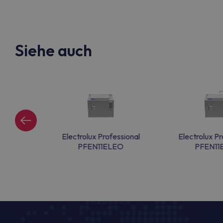
Siehe auch
ssional
Electrolux Professional
Electrolux Pr
EM
PFEN11ELEO
PFEN11