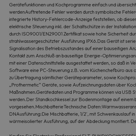
Gerätefunktionen und Kochprogramme einfach und übersicht
werdenAuftretende Fehler werden durch symbolische Fehlerc
integrierte History-Fehlercode-Anzeige feststellen, ob dieser
elektrische Steuerung inkl. der Schaltschütze in der Installa
durch ISO9001/EN29001 Zertifikat sowie hohe Sicherheit dur
strahlwassergeschützter Ausführung IPX6.Das Gerät ist serie
Signalisation des Betriebszustandes auf einer bauseitigen A
Kontakt zum Anschluß an bauseitige Energie-Optimierungsan
mit einer Datenschnittstelle ausgestattet werden, so daß in 
Software eine PC-Steuerung z.B. vom Küchenchefbüro aus oder
zu Übertragung sämtlicher Geräteparameter, sowie Kochpr
„Prothermetic“ Geräte, sowie Aufzeichnungsdaten über Koc
Maßnahmen.Gerätedaten und Programme können via USB Stic
werden.Der Standkochkessel zur Bodenmontage auf einem b
vorgesehen.MischbatterieTechnische Daten:Warmwasserans
DNAusführung:Die Mischbatterie, 1/2', mit Schwenkauslauf in
wärmeisolierter Ausführung, auf der Abdeckung montiert. De