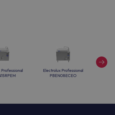
x Professional
Electrolux Professional
Electr
N15RPEM
PBEN08ECEO
P