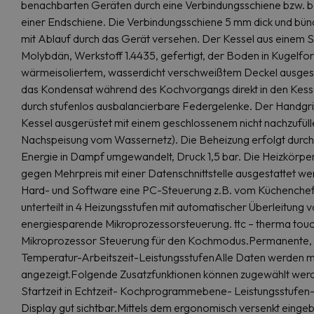
benachbarten Geräten durch eine Verbindungsschiene bzw. bei
einer Endschiene. Die Verbindungsschiene 5 mm dick und bün
mit Ablauf durch das Gerät versehen. Der Kessel aus einem 
Molybdän, Werkstoff 1.4435, gefertigt, der Boden in Kugelfo
wärmeisoliertem, wasserdicht verschweißtem Deckel ausgestat
das Kondensat während des Kochvorgangs direkt in den Kessel
durch stufenlos ausbalancierbare Federgelenke. Der Handgri
Kessel ausgerüstet mit einem geschlossenem nicht nachzufü
Nachspeisung vom Wassernetz). Die Beheizung erfolgt durch e
Energie in Dampf umgewandelt, Druck 1,5 bar. Die Heizkörpe
gegen Mehrpreis mit einer Datenschnittstelle ausgestattet we
Hard- und Software eine PC-Steuerung z.B. vom Küchenchefbü
unterteilt in 4 Heizungsstufen mit automatischer Überleitung
energiesparende Mikroprozessorsteuerung. ttc – therma touc
Mikroprozessor Steuerung für den Kochmodus.Permanente, gu
Temperatur-Arbeitszeit-LeistungsstufenAlle Daten werden 
angezeigt.Folgende Zusatzfunktionen können zugewählt wer
Startzeit in Echtzeit- Kochprogrammebene- Leistungsstufen- S
Display gut sichtbar.Mittels dem ergonomisch versenkt einge