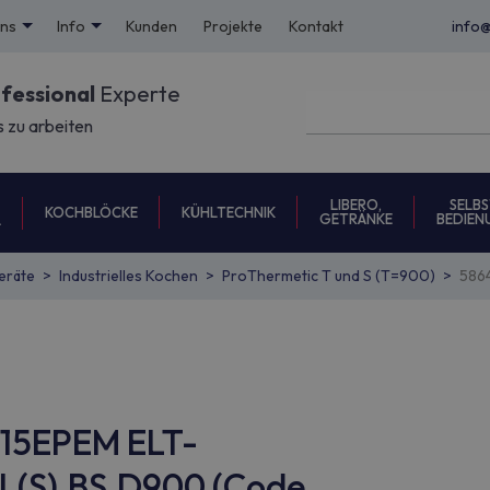
uns
Info
Kunden
Projekte
Kontakt
info
ofessional
Experte
s zu arbeiten
LIBERO,
SELBS
KOCHBLÖCKE
KÜHLTECHNIK
GETRÄNKE
BEDIEN
L
eräte
Industrielles Kochen
ProThermetic T und S (T=900)
586
N15EPEM ELT-
(S),BS,D900 (Code