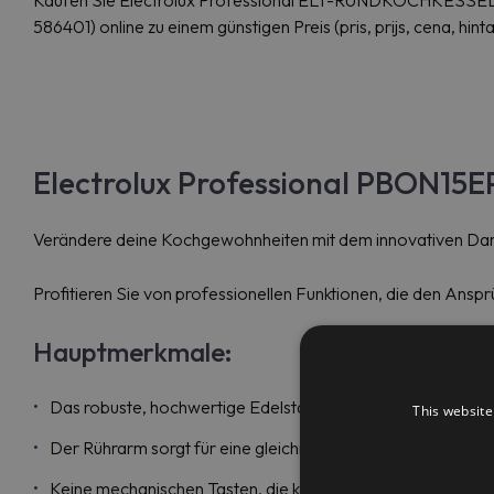
Kaufen Sie Electrolux Professional ELT-RUNDKOCHKES
586401) online zu einem günstigen Preis (pris, prijs, cena, hinta
Electrolux Professional PBON15
Verändere deine Kochgewohnheiten mit dem innovativen Da
Profitieren Sie von professionellen Funktionen, die den Ansp
Hauptmerkmale:
Das robuste, hochwertige Edelstahlgehäuse sorgt für Stabil
This website
Der Rührarm sorgt für eine gleichmäßige Erwärmung der Spe
Keine mechanischen Tasten, die kaputtgehen können – der 