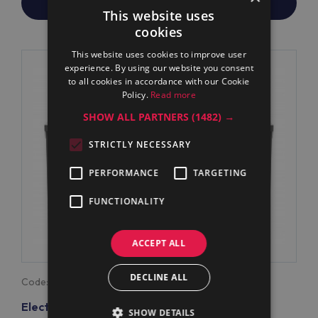
PREIS/ERSATZ ANFRAGE
This website uses
cookies
This website uses cookies to improve user
experience. By using our website you consent
to all cookies in accordance with our Cookie
Policy.
Read more
SHOW ALL PARTNERS
(1482) →
STRICTLY NECESSARY
PERFORMANCE
TARGETING
FUNCTIONALITY
ACCEPT ALL
DECLINE ALL
Code:
586751
Electrolux Professional PFEN12EPEM ELT-
SHOW DETAILS