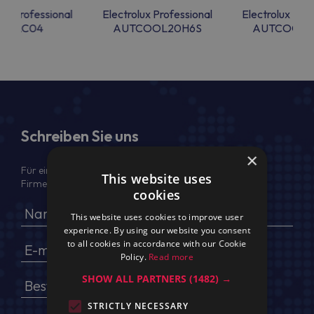
lux Professional
Electrolux Professional
Electrolux Prof
BEAC04
AUTCOOL20H6S
AUTCOOL3
Schreiben Sie uns
×
Für ein Angebot geben Sie bitte Ihren voller Namen,
This website uses
Firmendaten, USt.-IdNr. und Lieferadresse an
cookies
This website uses cookies to improve user
experience. By using our website you consent
to all cookies in accordance with our Cookie
Policy.
Read more
SHOW ALL PARTNERS
(1482) →
STRICTLY NECESSARY