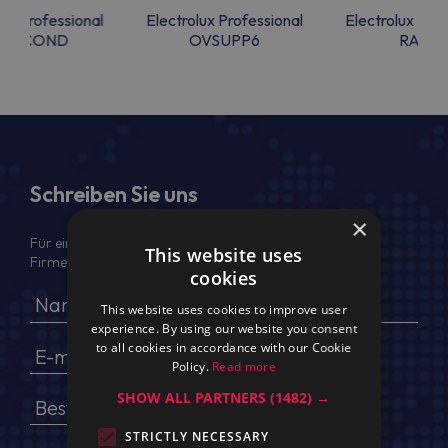
lux Professional
Electrolux Professional
Electrolux Prof
LUECOND
OVSUPP6
RAC52
Schreiben Sie uns
×
Für ein Angebot geben Sie bitte Ihren voller Namen,
This website uses
Firmendaten, USt.-IdNr. und Lieferadresse an
cookies
This website uses cookies to improve user
experience. By using our website you consent
to all cookies in accordance with our Cookie
Policy.
Read more
SHOW ALL PARTNERS
(1482) →
STRICTLY NECESSARY