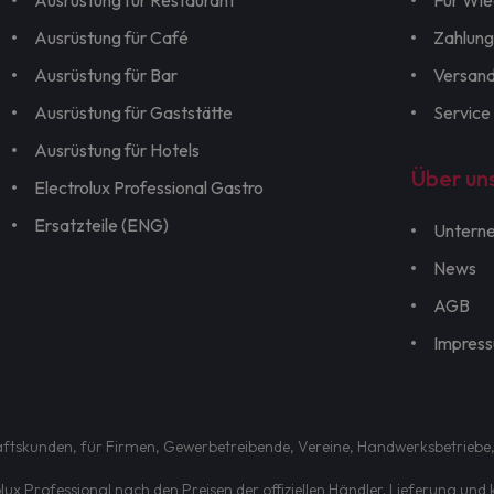
Ausrüstung für Restaurant
Für Wie
Ausrüstung für Café
Zahlung
Ausrüstung für Bar
Versan
Ausrüstung für Gaststätte
Service
Ausrüstung für Hotels
Über un
Electrolux Professional Gastro
Ersatzteile (ENG)
Untern
News
AGB
Impres
chäftskunden, für Firmen, Gewerbetreibende, Vereine, Handwerksbetriebe,
ux Professional nach den Preisen der offiziellen Händler. Lieferung un