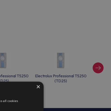
rofessional T5250
Electrolux Professional T5250
Electrolu
TD25)
(TD25)
×
o all cookies