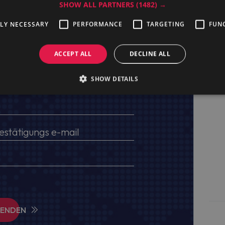
SHOW ALL PARTNERS
(1482) →
TLY NECESSARY
PERFORMANCE
TARGETING
FUN
ACCEPT ALL
DECLINE ALL
ten, USt.-IdNr. und Lieferadresse an
SHOW DETAILS
SENDEN