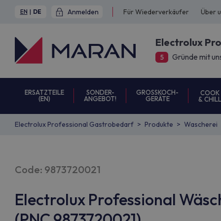
Anmelden
Für Wiederverkäufer
Über 
EN
|
DE
Electrolux Pr
Gründe mit un
5
ERSATZTEILE
SONDER-
GROSSKOCH-
COOK
(EN)
ANGEBOT!
GERÄTE
& CHIL
Electrolux Professional Gastrobedarf
Produkte
Wascherei
Code: 9873720021
Electrolux Professional Wäs
(PNC 9873720021)