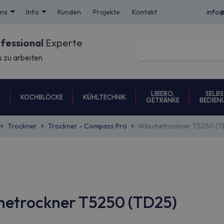
uns
Info
Kunden
Projekte
Kontakt
info
ofessional
Experte
s zu arbeiten
LIBERO,
SELBS
KOCHBLÖCKE
KÜHLTECHNIK
GETRÄNKE
BEDIEN
L
Trockner
Trockner - Compass Pro
Wäschetrockner T5250 (T
chetrockner T5250 (TD25)