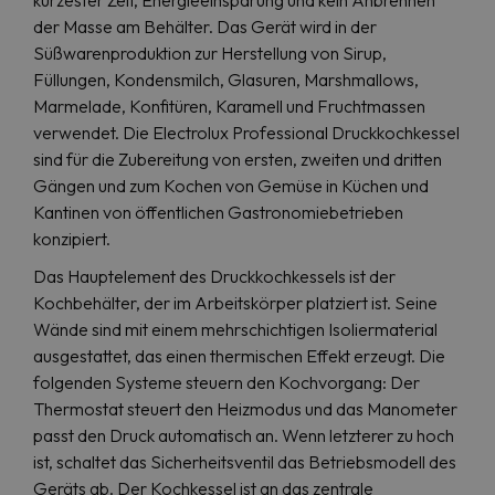
kürzester Zeit, Energieeinsparung und kein Anbrennen
der Masse am Behälter. Das Gerät wird in der
Süßwarenproduktion zur Herstellung von Sirup,
Füllungen, Kondensmilch, Glasuren, Marshmallows,
Marmelade, Konfitüren, Karamell und Fruchtmassen
verwendet. Die Electrolux Professional Druckkochkessel
sind für die Zubereitung von ersten, zweiten und dritten
Gängen und zum Kochen von Gemüse in Küchen und
Kantinen von öffentlichen Gastronomiebetrieben
konzipiert.
Das Hauptelement des Druckkochkessels ist der
Kochbehälter, der im Arbeitskörper platziert ist. Seine
Wände sind mit einem mehrschichtigen Isoliermaterial
ausgestattet, das einen thermischen Effekt erzeugt. Die
folgenden Systeme steuern den Kochvorgang: Der
Thermostat steuert den Heizmodus und das Manometer
passt den Druck automatisch an. Wenn letzterer zu hoch
ist, schaltet das Sicherheitsventil das Betriebsmodell des
Geräts ab. Der Kochkessel ist an das zentrale