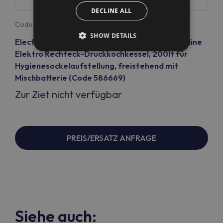
DECLINE ALL
Code:
586669
SHOW DETAILS
Electrolux Professional PPEN20EBEM Thermaline
Elektro Rechteck-Druckkochkessel, 200lt für
Hygienesockelaufstellung, freistehend mit
Mischbatterie (Code 586669)
Zur Ziet nicht verfügbar
PREIS/ERSATZ ANFRAGE
Siehe auch: