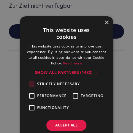
Zur Ziet nicht verfügbar
×
This website uses
PREIS/ERSATZ ANFRAGE
cookies
This website uses cookies to improve user
experience. By using our website you consent
to all cookies in accordance with our Cookie
Policy.
Read more
SHOW ALL PARTNERS
(1482) →
STRICTLY NECESSARY
PERFORMANCE
TARGETING
FUNCTIONALITY
ACCEPT ALL