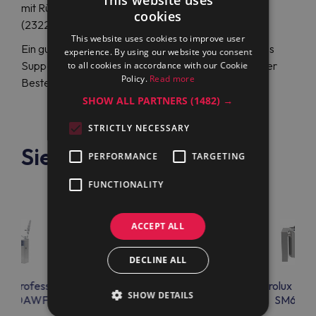
mit Rührwerk Electrolux Professional SM6P200
cookies
(232230) zum reduzierten Preis.
This website uses cookies to improve user
Ein gut geschultes, englisch- oder deutschsprachiges
experience. By using our website you consent
Support-Team unterstützt Sie rund um die Uhr bei der
to all cookies in accordance with our Cookie
Policy.
Read more
Bestellung und dem Kauf von Top-Geräten.
SHOW ALL PARTNERS
(1482) →
STRICTLY NECESSARY
Siehe auch
PERFORMANCE
TARGETING
FUNCTIONALITY
ACCEPT ALL
DECLINE ALL
lux Professional
Electrolux Professional
Electrolux Prof
SHOW DETAILS
BE80AWF
SM6P300
SM6B50